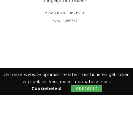
mogelijk betrokken!
BTW: NL820598215B01
KvK: 11055787
Sitemap
HOME
Om onze website optimaal te laten functioneren gebruiken
PROJECTEN
wij cookies. Voor meer informatie zie ons
ACTUEEL
Cookiebeleid.
AKKOORD
WERKVELDEN
CURSUSAANBOD
KENNISBANK
OVER ONS
CONTACT