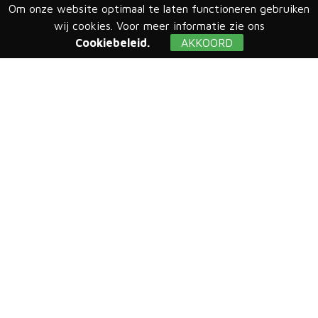
Om onze website optimaal te laten functioneren gebruiken
wij cookies. Voor meer informatie zie ons
Cookiebeleid.
AKKOORD
Biodiversiteit versterken
,
Gebouw, leefomgeving en infrastructuur
Inventarisatie gemeente Wijk bij
Duurstede
Viridis heeft in opdracht van Gemeente Wijk bij
Duurstede een onderzoek uitgevoerd naar
aanwezige flora- en faunasoorten in de gemeente.
Dit is gedaan om een beeld te krijgen van de
aanwezige biodiversiteit en mogelijkheden om de
biodiversiteit te versterken. ...